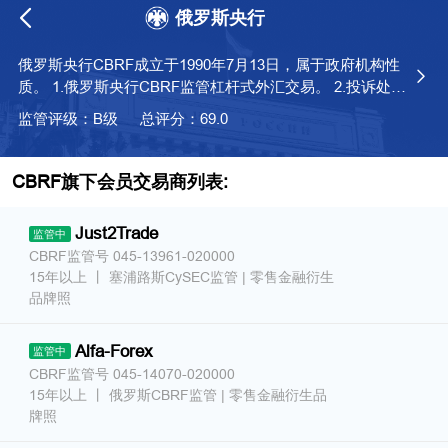
俄罗斯央行
维权版
俄罗斯央行CBRF成立于1990年7月13日，属于政府机构性
质。 1.俄罗斯央行CBRF监管杠杆式外汇交易。 2.投诉处
理，可以直接在央行俄语网站提交投诉。
监管评级：B级
总评分：69.0
CBRF旗下会员交易商列表:
Just2Trade
监管中
CBRF监管号 045-13961-020000
15年以上
丨
塞浦路斯CySEC监管
| 零售金融衍生
品牌照
Alfa-Forex
监管中
CBRF监管号 045-14070-020000
15年以上
丨
俄罗斯CBRF监管
| 零售金融衍生品
牌照