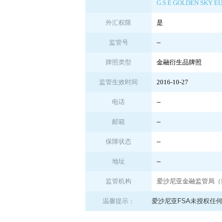
G.S.E GOLDEN SKY E
外汇权限
是
监管号
--
牌照类型
金融衍生品牌照
监管生效时间
2016-10-27
电话
--
邮箱
--
保障状态
--
地址
--
监管机构
爱沙尼亚金融监管局（F
温馨提示：
爱沙尼亚FSA未授权任