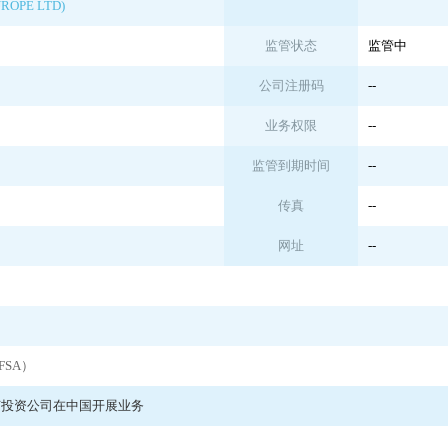
UROPE LTD)
监管状态
监管中
公司注册码
--
业务权限
--
监管到期时间
--
传真
--
网址
--
SA）
何投资公司在中国开展业务