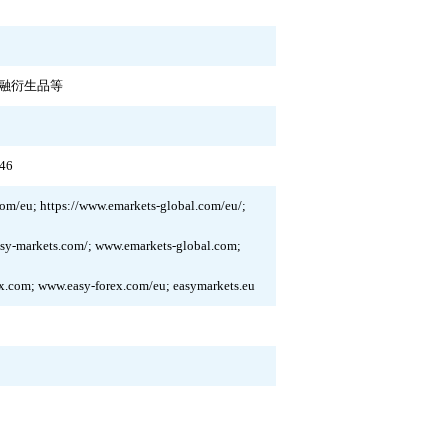
融衍生品等
446
com/eu; https://www.emarkets-global.com/eu/;
asy-markets.com/; www.emarkets-global.com;
x.com; www.easy-forex.com/eu; easymarkets.eu