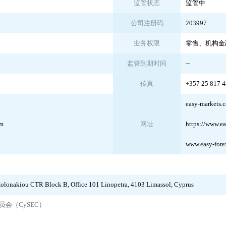
监管状态
监管中
公司注册码
203997
业务权限
零售、机构金
监管到期时间
--
传真
+357 25 817 
easy-markets.
om
网址
https://www.e
www.easy-fore
olonakiou CTR Block B, Office 101 Linopetra, 4103 Limassol, Cyprus
会（CySEC）