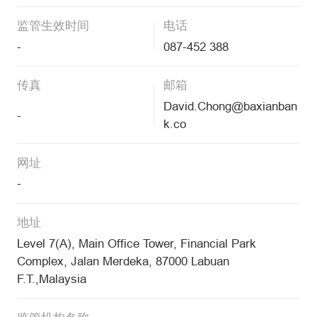
监管生效时间
电话
-
087-452 388
传真
邮箱
David.Chong@baxianban
-
k.co
网址
-
地址
Level 7(A), Main Office Tower, Financial Park
Complex, Jalan Merdeka, 87000 Labuan
F.T.,Malaysia