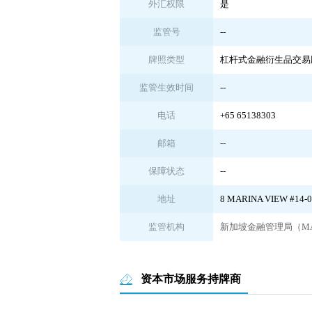
外汇权限
是
监管号
--
牌照类型
杠杆式金融衍生品交易
监管生效时间
--
电话
+65 65138303
邮箱
--
保障状态
--
地址
8 MARINA VIEW #14-
监管机构
新加坡金融管理局（M
资本市场服务持牌商