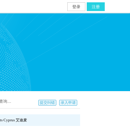
登录
注册
截图2]
提交纠错
录入申请
ets Cyprus 艾迪麦